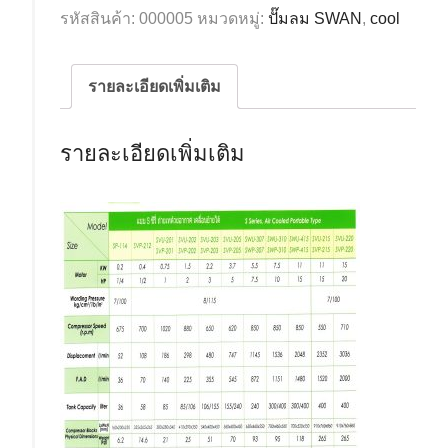
สวอน
รหัสสินค้า:
000005
หมวดหมู่:
ปั๊มลม SWAN
,
cool
2hp
106L
รุ่น
รายละเอียดเพิ่มเติม
SVP-
202-
รายละเอียดเพิ่มเติม
106L/220V
ชิ้น