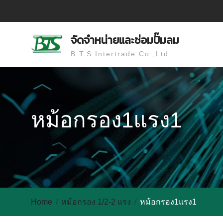
Skip
to
content
จัดจำหน่ายและซ่อมปั๊มลม
B.T.S.Intertrade Co.,Ltd.
หม้อกรอง1แรง1
Home
หม้อกรอง 1/2-2 แรง
หม้อกรอง1แรง1