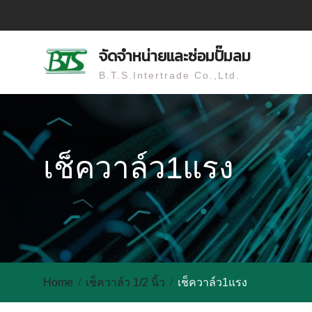
Skip
to
content
จัดจำหน่ายและซ่อมปั๊มลม
B.T.S.Intertrade Co.,Ltd.
เช็ควาล์ว1แรง
Home
เช็ควาล์ว 1/2 นิ้ว
เช็ควาล์ว1แรง