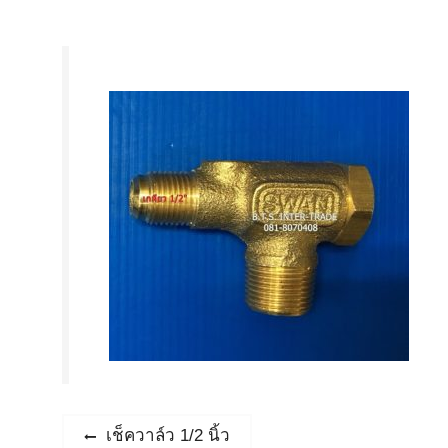
แนะแนว
Previous
เช็ควาล์ว 1/2 นิ้ว