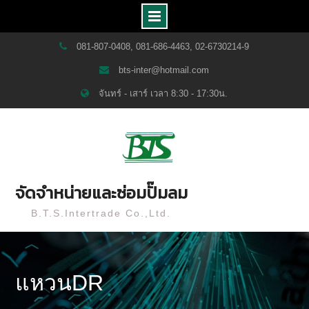
Skip
081-807-0408, 081-686-4463, 02-6730214-9
to
bts-inter@hotmail.com
content
จันทร์ - เสาร์ เวลา 8:30 - 17:30น.
จัดจำหน่ายและซ่อมปั๊มลม
B.T.S.Intertrade Co.,Ltd.
แหวนDR