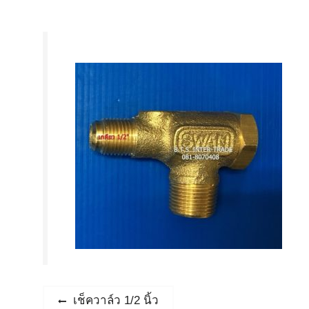
แนะแนว
Previous
เช็ควาล์ว 1/2 นิ้ว