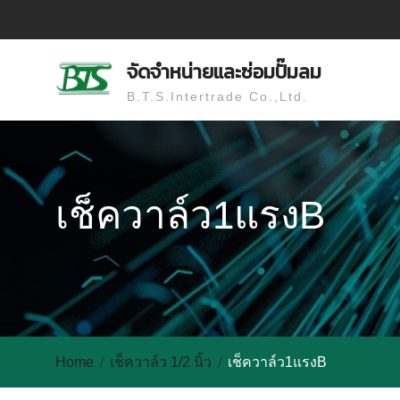
Skip
to
content
จัดจำหน่ายและซ่อมปั๊มลม
B.T.S.Intertrade Co.,Ltd.
เช็ควาล์ว1แรงB
Home
เช็ควาล์ว 1/2 นิ้ว
เช็ควาล์ว1แรงB