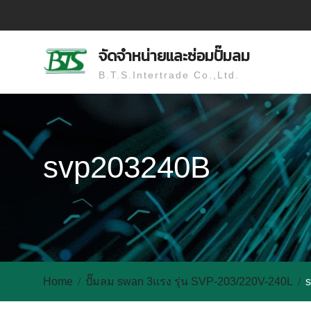
Skip
to
content
จัดจำหน่ายและซ่อมปั๊มลม
B.T.S.Intertrade Co.,Ltd.
svp203240B
Home
ปั๊มลม swan 3แรง รุ่น SVP-203/220V-240L