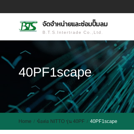
Skip
to
content
จัดจำหน่ายและซ่อมปั๊มลม
B.T.S.Intertrade Co.,Ltd.
40PF1scape
Home
ข้อต่อ NITTO รุ่น 40PF
40PF1scape