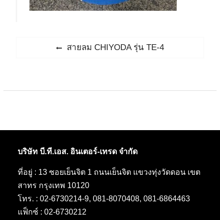
แนะแนว
Previous
สายลม CHIYODA รุ่น TE-4
post:
เรื่อง
บริษัท บี.ที.เอส. อินเตอร์-เทรด จำกัด
ที่อยู่ : 13 ซอยเย็นจิต 1 ถนนเย็นจิต แขวงทุ่งวัดดอน เขต
สาทร กรุงเทพ 10120
โทร. : 02-6730214-9, 081-8070408, 081-6864463
แฟ็กซ์ : 02-6730212