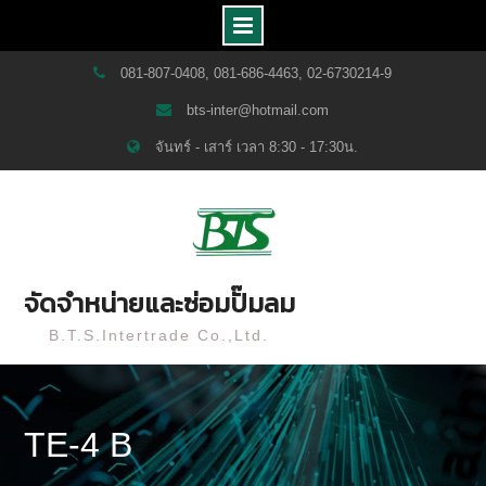
Skip
081-807-0408, 081-686-4463, 02-6730214-9
to
bts-inter@hotmail.com
content
จันทร์ - เสาร์ เวลา 8:30 - 17:30น.
จัดจำหน่ายและซ่อมปั๊มลม
B.T.S.Intertrade Co.,Ltd.
TE-4 B