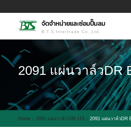
Skip
to
content
จัดจำหน่ายและซ่อมปั๊มลม
B.T.S.Intertrade Co.,Ltd.
2091 แผ่นวาล์วDR 
Home
2091 แผ่นวาล์ว DR-115
2091 แผ่นวาล์วDR 