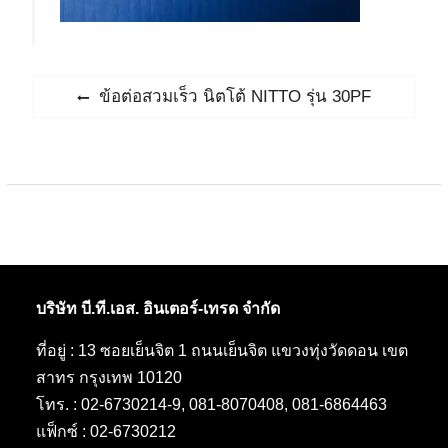
แนะแนว
Previous
ข้อต่อสวมเร็ว นิตโต้ NITTO รุ่น 30PF
post:
เรื่อง
บริษัท บี.ที.เอส. อินเตอร์-เทรด จำกัด
ที่อยู่ : 13 ซอยเย็นจิต 1 ถนนเย็นจิต แขวงทุ่งวัดดอน เขต
สาทร กรุงเทพ 10120
โทร. : 02-6730214-9, 081-8070408, 081-6864463
แฟ็กซ์ : 02-6730212