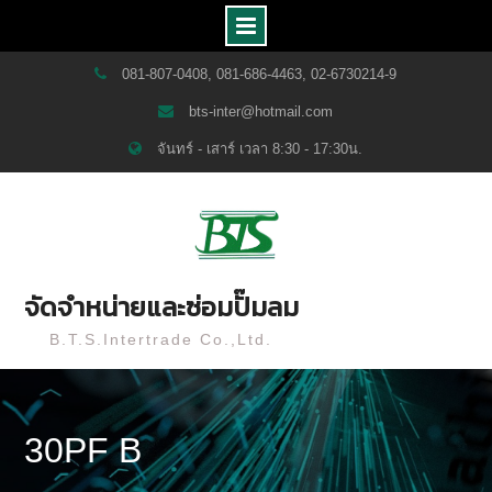
Skip
081-807-0408, 081-686-4463, 02-6730214-9
to
bts-inter@hotmail.com
content
จันทร์ - เสาร์ เวลา 8:30 - 17:30น.
จัดจำหน่ายและซ่อมปั๊มลม
B.T.S.Intertrade Co.,Ltd.
30PF B