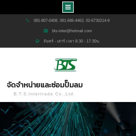
Skip
081-807-0408, 081-686-4463, 02-6730214-9
to
bts-inter@hotmail.com
content
จันทร์ - เสาร์ เวลา 8:30 - 17:30น.
จัดจำหน่ายและซ่อมปั๊มลม
B.T.S.Intertrade Co.,Ltd.