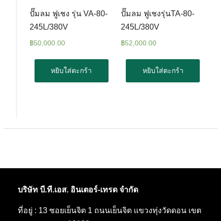
ปั๊มลม ฟูเชง รุ่น VA-80-
ปั๊มลม ฟูเชงรุ่นTA-80-
245L/380V
245L/380V
฿
50,000.00
฿
52,000.00
หยิบใส่ตะกร้า
หยิบใส่ตะกร้า
บริษัท บี.ที.เอส. อินเตอร์-เทรด จำกัด
ที่อยู่ : 13 ซอยเย็นจิต 1 ถนนเย็นจิต แขวงทุ่งวัดดอน เขต