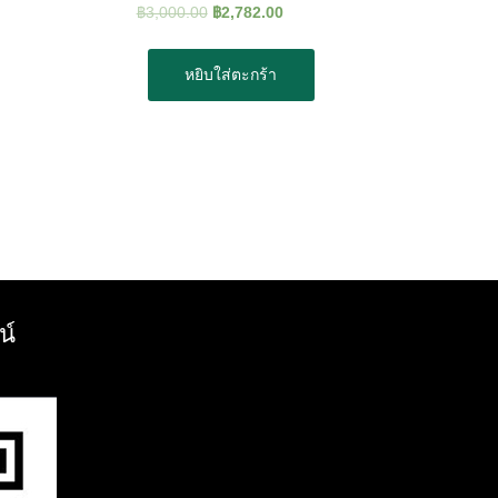
฿
3,000.00
฿
2,782.00
หยิบใส่ตะกร้า
น์