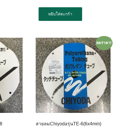
หยิบใส่ตะกร้า
ลดราคา!
-8
สายลมChiyodaรุ่นTE-6(6x4mm)