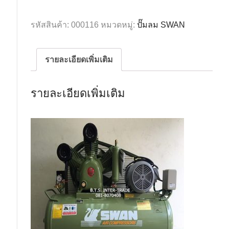
ลม
สวอน10แรง
รหัสสินค้า:
000116
หมวดหมู่:
ปั๊มลม SWAN
ถัง237ลิตร
รุ่น
HWP-
รายละเอียดเพิ่มเติม
310/380V-
237Lรุ่น
รายละเอียดเพิ่มเติม
แรง
ดัน
สูง
ชิ้น