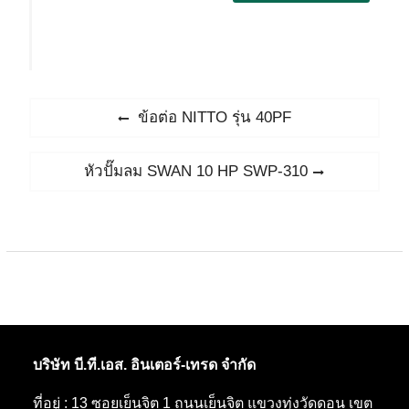
แนะแนว
Previous
ข้อต่อ NITTO รุ่น 40PF
post:
เรื่อง
Next
หัวปั๊มลม SWAN 10 HP SWP-310
post:
บริษัท บี.ที.เอส. อินเตอร์-เทรด จำกัด
ที่อยู่ : 13 ซอยเย็นจิต 1 ถนนเย็นจิต แขวงทุ่งวัดดอน เขต