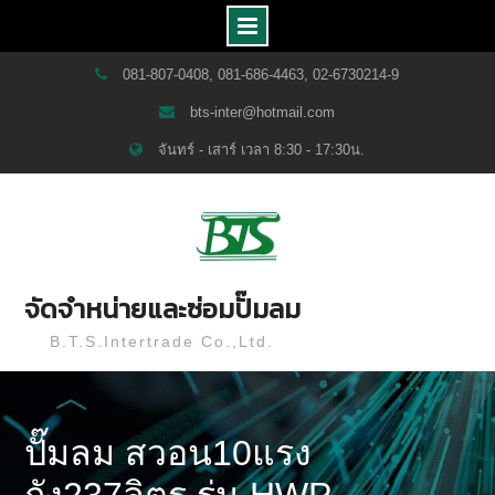
Skip
081-807-0408, 081-686-4463, 02-6730214-9
to
bts-inter@hotmail.com
content
จันทร์ - เสาร์ เวลา 8:30 - 17:30น.
จัดจำหน่ายและซ่อมปั๊มลม
B.T.S.Intertrade Co.,Ltd.
ปั๊มลม สวอน10แรง